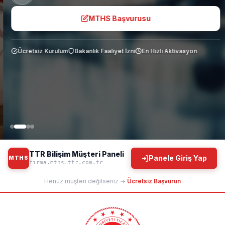
MTHS Başvurusu
Ücretsiz Kurulum
Bakanlık Faaliyet İzni
En Hızlı Aktivasyon
TTR Bilişim Müşteri Paneli
Panele Giriş Yap
MTHS
firma.mths.ttr.com.tr
Henüz müşteri değilseniz →
Ücretsiz Başvurun