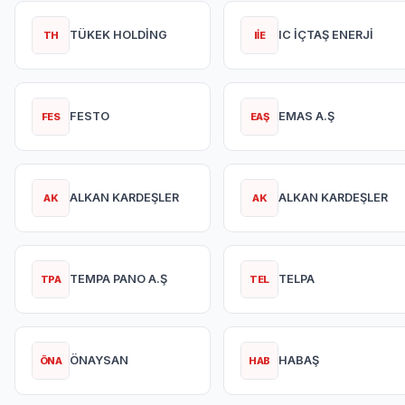
TÜKEK HOLDİNG
IC İÇTAŞ ENERJİ
TH
IİE
FESTO
EMAS A.Ş
FES
EAŞ
ALKAN KARDEŞLER
ALKAN KARDEŞLER
AK
AK
TEMPA PANO A.Ş
TELPA
TPA
TEL
ÖNAYSAN
HABAŞ
ÖNA
HAB