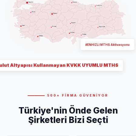
İstanbul
Samsun
Trabzon
Bursa
Ankara
Kayseri
İzmir
Konya
Diyarbakır
Adana
G.antep
Antalya
#ENHIZLI MTHS Aktivasyonu
ulut Altyapısı Kullanmayan KVKK UYUMLU MTHS
500+ FİRMA GÜVENİYOR
Türkiye'nin Önde Gelen
Şirketleri Bizi Seçti