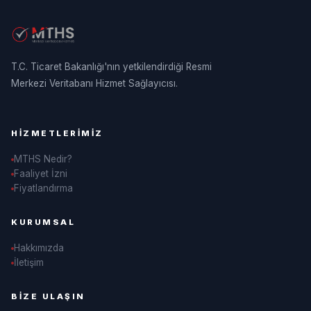
T.C. Ticaret Bakanlığı'nın yetkilendirdiği Resmi
Merkezi Veritabanı Hizmet Sağlayıcısı.
HIZMETLERIMIZ
MTHS Nedir?
Faaliyet İzni
Fiyatlandırma
KURUMSAL
Hakkımızda
İletişim
MTHS'nin Bilge Baykuşu
BIZE ULAŞIN
MTHS Bilgi Bankası